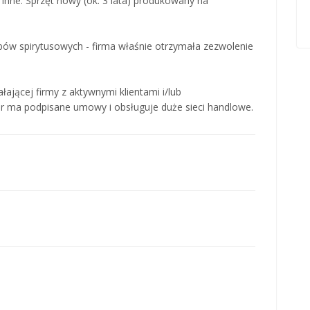
, inne. Sprzęt nowy (ok. 3 lata) produkowany na
bów spirytusowych - firma właśnie otrzymała zezwolenie
ającej firmy z aktywnymi klientami i/lub
ar ma podpisane umowy i obsługuje duże sieci handlowe.