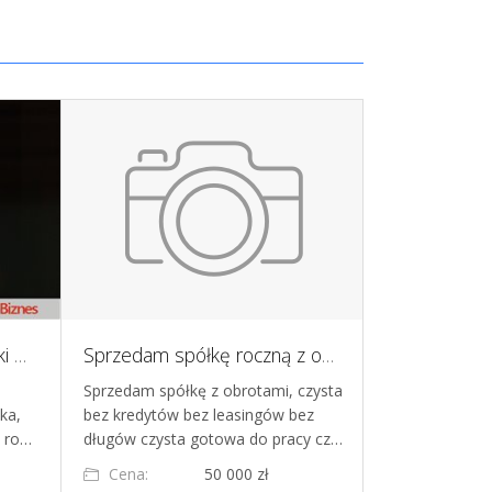
Znana kraftowa marka steki & burgery szuka Partnera, Wspólnika
Sprzedam spółkę roczną z obrotami
Sprzedam spółkę z obrotami, czysta
Produkcja gar
ka,
bez kredytów bez leasingów bez
gastronomia
i ro…
długów czysta gotowa do pracy cz…
Cena:
50 000 zł
Cena: