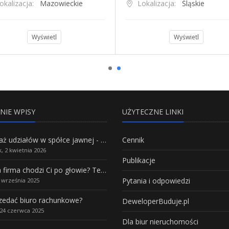
okalizacja:
Mazowieckie
Lokalizacja:
Śląskie
Wyświetl
Wyświetl
NIE WPISY
UŻYTECZNE LINKI
Sprzedaż udziałów w spółce jawnej - Wszystko, co trzeba wiedzieć.
Cennik
, 2 kwietnia 2026
Publikacje
Własna firma chodzi Ci po głowie? Te branże mają największy potencjał rozwoju
Pytania i odpowiedzi
5 września 2025
rzedać biuro rachunkowe?
DeweloperBuduje.pl
24 czerwca 2025
Dla biur nieruchomości