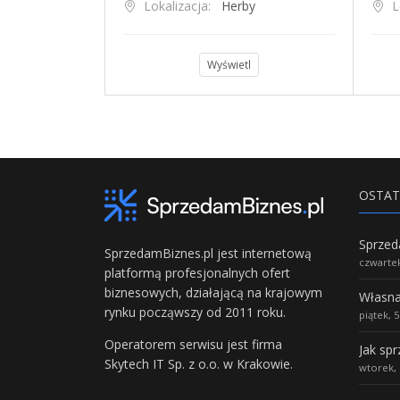
anka
Lokalizacja:
Herby
L
l
Wyświetl
OSTAT
SprzedamBiznes.pl jest internetową
czwartek
platformą profesjonalnych ofert
biznesowych, działającą na krajowym
rynku począwszy od 2011 roku.
piątek, 
Operatorem serwisu jest firma
Jak sp
Skytech IT Sp. z o.o. w Krakowie.
wtorek, 