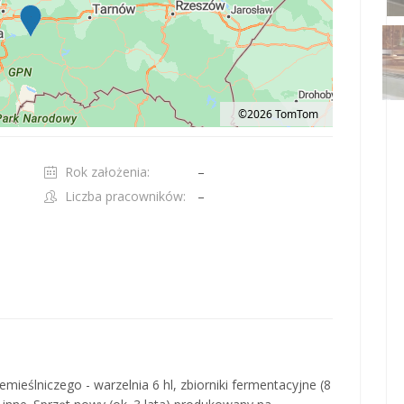
©2026 TomTom
t 100 pixels: right arrow. Pan left 100 pixels: left arrow. Pan up 100 pixels: up ar
Rok założenia:
–
Liczba pracowników:
–
eślniczego - warzelnia 6 hl, zbiorniki fermentacyjne (8