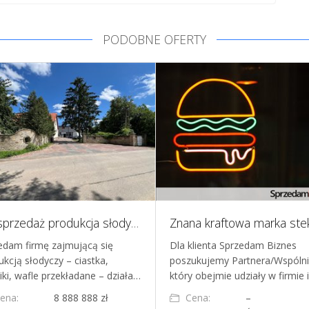
PODOBNE OFERTY
Na sprzedaż produkcja słodyczy, ciastek, wafli, pierników
edam firmę zajmującą się
Dla klienta Sprzedam Biznes
ukcją słodyczy – ciastka,
poszukujemy Partnera/Wspólni
iki, wafle przekładane – działa…
który obejmie udziały w firmie 
ena:
8 888 888 zł
Cena:
–