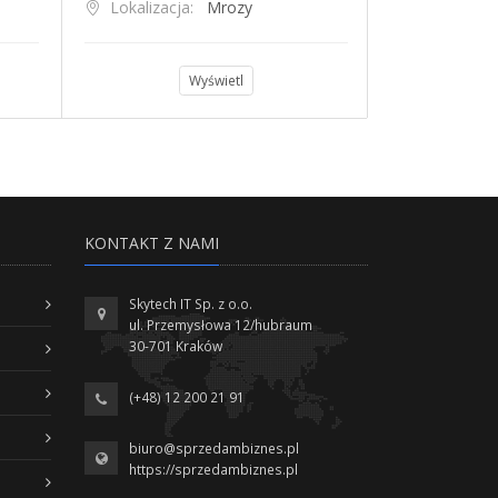
Lokalizacja:
Mrozy
Lokalizacja
Wyświetl
KONTAKT Z NAMI
Skytech IT Sp. z o.o.
ul. Przemysłowa 12/hubraum
30-701 Kraków
(+48) 12 200 21 91
biuro@sprzedambiznes.pl
https://sprzedambiznes.pl