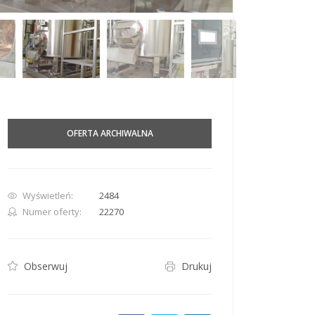
row. Pan down 100 pixels: down arrow. Rotate 15 degrees clockwise: shift + right arr
OFERTA ARCHIWALNA
Wyświetleń:
2484
Numer oferty:
22270
Obserwuj
Drukuj