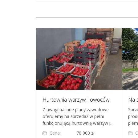
Sprzedam młyn zbożowy w Łubiance pow. Toruń o zdolności przemiału 70 ton.
Hurtownia warzyw i owoców
owy w
Z uwagi na inne plany zawodowe
Sprz
 toruńskim, w
oferujemy na sprzedaż w pełni
prod
sko-pomorski…
funkcjonującą hurtownię warzyw i…
piern
0 000 zł
Cena:
70 000 zł
C