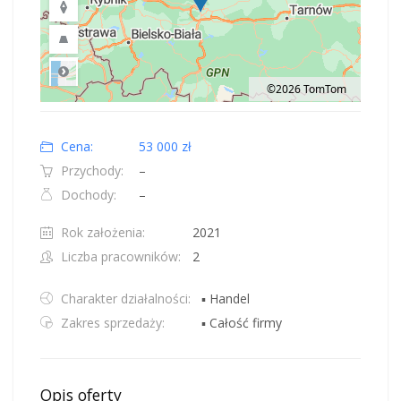
©2026 TomTom
Road
Location: Polska.
Map style: road.
Map shortcuts: Zoom out: hyphen. Zoom in: plus. Pan right 100 pixels: right
Cena:
53 000 zł
Przychody:
–
Dochody:
–
Rok założenia:
2021
Liczba pracowników:
2
Charakter działalności:
▪ Handel
Zakres sprzedaży:
▪ Całość firmy
Opis oferty