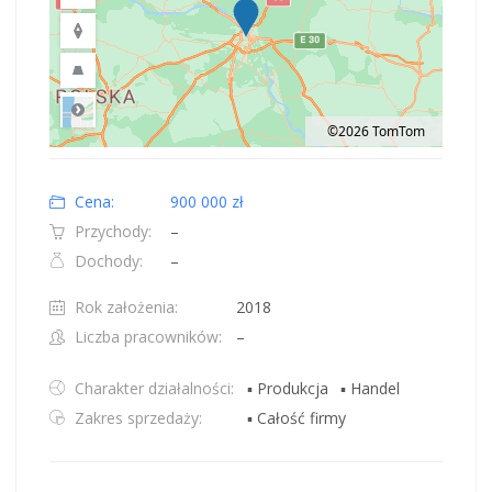
©2026 TomTom
Road
Location: Obwód królewiecki, Polska.
Map style: road.
Map shortcuts: Zoom out: hyphen. Zoom in: plus. Pan right 100 pixels: right
Cena:
900 000 zł
Przychody:
–
Dochody:
–
Rok założenia:
2018
Liczba pracowników:
–
Charakter działalności:
▪ Produkcja
▪ Handel
Zakres sprzedaży:
▪ Całość firmy