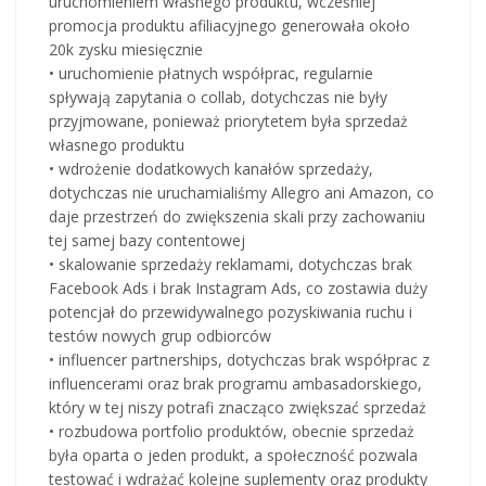
uruchomieniem własnego produktu, wcześniej
promocja produktu afiliacyjnego generowała około
20k zysku miesięcznie
• uruchomienie płatnych współprac, regularnie
spływają zapytania o collab, dotychczas nie były
przyjmowane, ponieważ priorytetem była sprzedaż
własnego produktu
• wdrożenie dodatkowych kanałów sprzedaży,
dotychczas nie uruchamialiśmy Allegro ani Amazon, co
daje przestrzeń do zwiększenia skali przy zachowaniu
tej samej bazy contentowej
• skalowanie sprzedaży reklamami, dotychczas brak
Facebook Ads i brak Instagram Ads, co zostawia duży
potencjał do przewidywalnego pozyskiwania ruchu i
testów nowych grup odbiorców
• influencer partnerships, dotychczas brak współprac z
influencerami oraz brak programu ambasadorskiego,
który w tej niszy potrafi znacząco zwiększać sprzedaż
• rozbudowa portfolio produktów, obecnie sprzedaż
była oparta o jeden produkt, a społeczność pozwala
testować i wdrażać kolejne suplementy oraz produkty