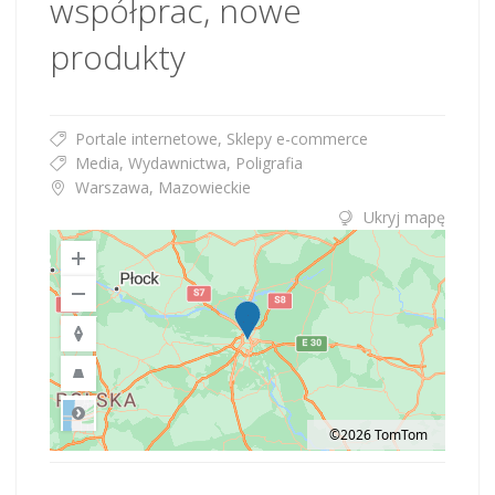
współprac, nowe
produkty
Portale internetowe, Sklepy e-commerce
Media, Wydawnictwa, Poligrafia
Warszawa, Mazowieckie
Ukryj mapę
©2026 TomTom
Road
Location: Obwód królewiecki, Polska.
Map style: road.
Map shortcuts: Zoom out: hyphen. Zoom in: plus. Pan right 100 pixels: right