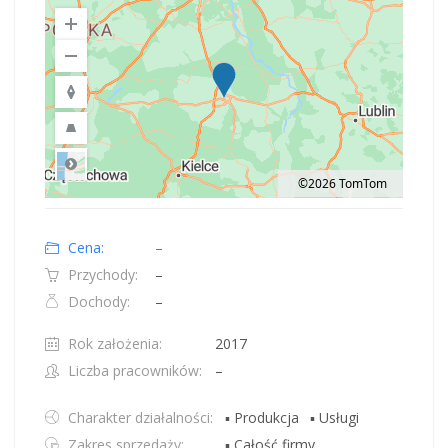
©2026 TomTom
Road
Location: Polska.
Map style: road.
Map shortcuts: Zoom out: hyphen. Zoom in: plus. Pan right 100 pixels: right
Cena:
–
Przychody:
–
Dochody:
–
Rok założenia:
2017
Liczba pracowników:
–
Charakter działalności:
▪ Produkcja
▪ Usługi
Zakres sprzedaży:
▪ Całość firmy