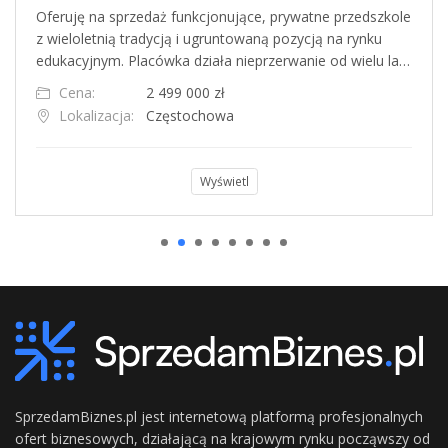
Oferuję na sprzedaż funkcjonujące, prywatne przedszkole
z wieloletnią tradycją i ugruntowaną pozycją na rynku
edukacyjnym. Placówka działa nieprzerwanie od wielu la…
Cena:
2 499 000 zł
Lokalizacja:
Częstochowa
Wyświetl
SprzedamBiznes.pl jest internetową platformą profesjonalnych
ofert biznesowych, działającą na krajowym rynku począwszy od