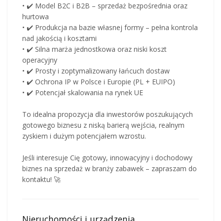
• ✔️ Model B2C i B2B – sprzedaż bezpośrednia oraz
hurtowa
• ✔️ Produkcja na bazie własnej formy – pełna kontrola
nad jakością i kosztami
• ✔️ Silna marża jednostkowa oraz niski koszt
operacyjny
• ✔️ Prosty i zoptymalizowany łańcuch dostaw
• ✔️ Ochrona IP w Polsce i Europie (PL + EUIPO)
• ✔️ Potencjał skalowania na rynek UE
To idealna propozycja dla inwestorów poszukujących
gotowego biznesu z niską barierą wejścia, realnym
zyskiem i dużym potencjałem wzrostu.
Jeśli interesuje Cię gotowy, innowacyjny i dochodowy
biznes na sprzedaż w branży zabawek – zapraszam do
kontaktu! 🚀
Nieruchomości i urządzenia