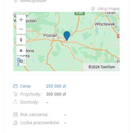
Wielkopolskie
Ukryj mapę
©2026 TomTom
Road
Location: Polska.
Map style: road.
Map shortcuts: Zoom out: hyphen. Zoom in: plus. Pan right 100 pixels: right
Cena:
250 000 zł
Przychody:
300 000 zł
Dochody:
–
Rok założenia:
–
Liczba pracowników:
–