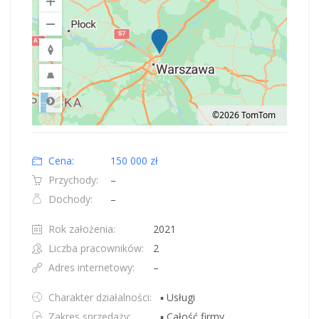
©2026 TomTom
Road
Location: Obwód królewiecki, Polska.
Map style: road.
Map shortcuts: Zoom out: hyphen. Zoom in: plus. Pan right 100 pixels: right
Cena:
150 000 zł
Przychody:
–
Dochody:
–
Rok założenia:
2021
Liczba pracowników:
2
Adres internetowy:
–
Charakter działalności:
▪ Usługi
Zakres sprzedaży:
▪ Całość firmy