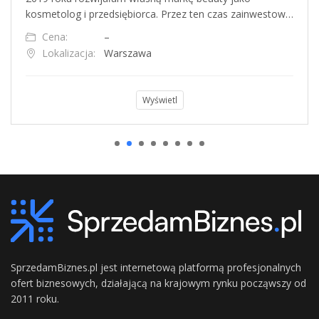
kosmetolog i przedsiębiorca. Przez ten czas zainwestow…
Cena:
–
Lokalizacja:
Warszawa
Wyświetl
SprzedamBiznes.pl jest internetową platformą profesjonalnych
ofert biznesowych, działającą na krajowym rynku począwszy od
2011 roku.