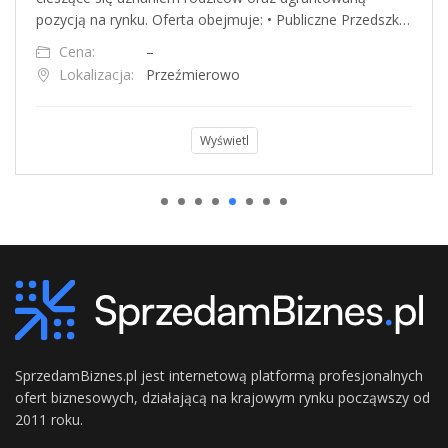
pozycją na rynku. Oferta obejmuje: • Publiczne Przedszk…
Cena:
–
Lokalizacja:
Przeźmierowo
Wyświetl
SprzedamBiznes.pl jest internetową platformą profesjonalnych
ofert biznesowych, działającą na krajowym rynku począwszy od
2011 roku.