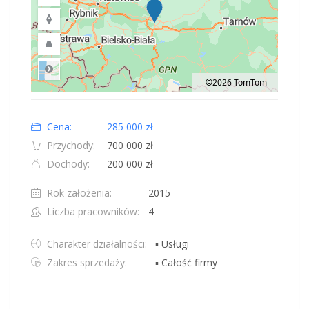
©2026 TomTom
Road
Location: Polska.
Map style: road.
Map shortcuts: Zoom out: hyphen. Zoom in: plus. Pan right 100 pixels: right
Cena:
285 000 zł
Przychody:
700 000 zł
Dochody:
200 000 zł
Rok założenia:
2015
Liczba pracowników:
4
Charakter działalności:
▪ Usługi
Zakres sprzedaży:
▪ Całość firmy