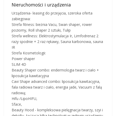
Nieruchomości i urządzenia
Urządzenia- leasing do przejęcia, szeroka oferta
zabiegowa:
Strefa fitness: bieżnia Vacu, Swan shaper, rower
poziomy, Roll shaper 2 sztuki, Tulip
Strefa wellness: Elektrostymulacja Ir, Limfodrenaz 2
razy spodnie + 2 raz rękawy, Sauna karbonowa, sauna
IR
Strefa Kosmetologii:
Power shaper
SLIM 4D
Beauty Shaper combo: endermologia twarz i ciało +
liposukcja kawitacyjna
Cavi Shape advanced combo: liposukcja kawitacyjna,
fala radiowa twarz i ciało, energia jade, Vacuum z falą
radiową;
Hifu /LipoHIFU,
Sface,
Beauty Hood - kompleksowa pielęgnacja twarzy, szyi i
dekoltu, łącząca kilka technologii w jednym urządzeniu,