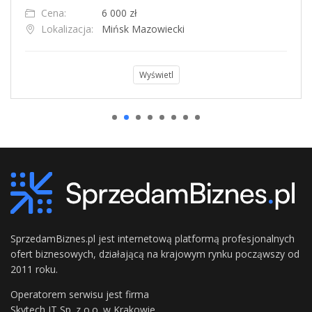
Cena:
6 000 zł
Lokalizacja:
Mińsk Mazowiecki
Wyświetl
SprzedamBiznes.pl jest internetową platformą profesjonalnych
ofert biznesowych, działającą na krajowym rynku począwszy od
2011 roku.
Operatorem serwisu jest firma
Skytech IT Sp. z o.o. w Krakowie.