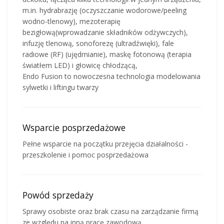
m.in. hydrabrazję (oczyszczanie wodorowe/peeling
wodno-tlenowy), mezoterapię
bezigłową(wprowadzanie składników odżywczych),
infuzję tlenową, sonoforezę (ultradźwięki), fale
radiowe (RF) (ujędrnianie), maskę fotonową (terapia
światłem LED) i głowicę chłodzącą,
Endo Fusion to nowoczesna technologia modelowania
sylwetki i liftingu twarzy
Wsparcie posprzedażowe
Pełne wsparcie na początku przejęcia działalności -
przeszkolenie i pomoc posprzedażowa
Powód sprzedaży
Sprawy osobiste oraz brak czasu na zarządzanie firmą
ze względu na inną pracę zawodową