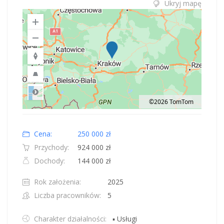
Ukryj mapę
©2026 TomTom
Road
Location: Polska.
Map style: road.
Map shortcuts: Zoom out: hyphen. Zoom in: plus. Pan right 100 pixels: right
Cena:
250 000 zł
Przychody:
924 000 zł
Dochody:
144 000 zł
Rok założenia:
2025
Liczba pracowników:
5
Charakter działalności:
▪ Usługi