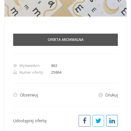
OFERTA ARCHIWALNA
Wyświetleń:
863
Numer oferty:
25864
Obserwuj
Drukuj
Udostępnij ofertę: