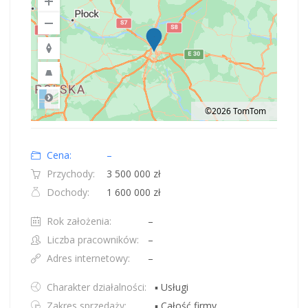
©2026 TomTom
Road
Location: Obwód królewiecki, Polska.
Map style: road.
Map shortcuts: Zoom out: hyphen. Zoom in: plus. Pan right 100 pixels: right
Cena:
–
Przychody:
3 500 000 zł
Dochody:
1 600 000 zł
Rok założenia:
–
Liczba pracowników:
–
Adres internetowy:
–
Charakter działalności:
▪ Usługi
Zakres sprzedaży:
▪ Całość firmy