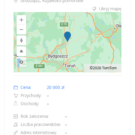
Grudziądz, Kujawsko-pomorskie
Ukryj mapę
©2026 TomTom
Road
Location: Obwód królewiecki, Polska.
Map style: road.
Map shortcuts: Zoom out: hyphen. Zoom in: plus. Pan right 100 pixels: right
Cena:
20 000 zł
Przychody:
–
Dochody:
–
Rok założenia:
–
Liczba pracowników:
–
Adres internetowy:
–