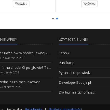
Wyświetl
Wyświetl
NIE WPISY
UŻYTECZNE LINKI
Sprzedaż udziałów w spółce jawnej - Wszystko, co trzeba wiedzieć.
Cennik
, 2 kwietnia 2026
Publikacje
Własna firma chodzi Ci po głowie? Te branże mają największy potencjał rozwoju
Pytania i odpowiedzi
5 września 2025
rzedać biuro rachunkowe?
DeweloperBuduje.pl
24 czerwca 2025
Dla biur nieruchomości
my ciasteczka.
Regulamin
|
Polityka prywatności