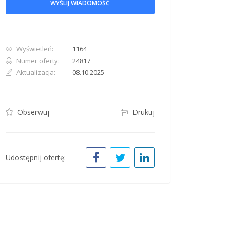
WYŚLIJ WIADOMOŚĆ
Wyświetleń:
1164
Numer oferty:
24817
Aktualizacja:
08.10.2025
row. Pan down 100 pixels: down arrow. Rotate 15 degrees clockwise: shift + right arr
Obserwuj
Drukuj
Udostępnij ofertę: