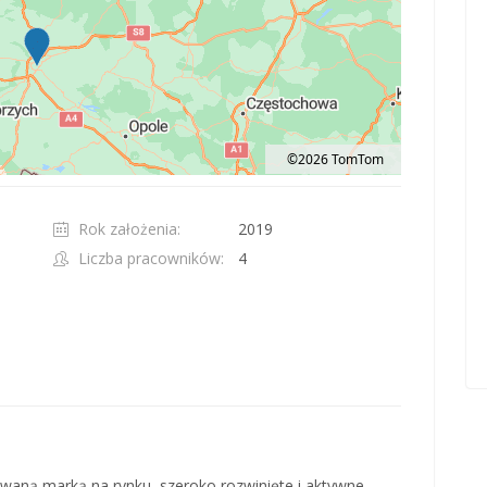
©2026 TomTom
t 100 pixels: right arrow. Pan left 100 pixels: left arrow. Pan up 100 pixels: up ar
Rok założenia:
2019
Liczba pracowników:
4
ną marką na rynku, szeroko rozwinięte i aktywne