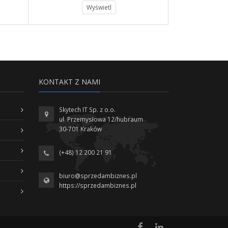
Wyświetl
KONTAKT Z NAMI
Skytech IT Sp. z o.o.
ul. Przemysłowa 12/hubraum
30-701 Kraków
(+48) 12 200 21 91
biuro@sprzedambiznes.pl
https://sprzedambiznes.pl