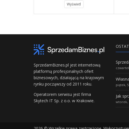
Wyświetl
Wyświetl
OSTAT
SprzedamBiznes.pl jest internetową
czwartek
platformą profesjonalnych ofert
biznesowych, działającą na krajowym
rynku począwszy od 2011 roku.
piątek, 
Operatorem serwisu jest firma
Jak sp
Skytech IT Sp. z o.o. w Krakowie.
wtorek, 
2026 © Wszelkie prawa zastrzeżone. Wykorzystuje