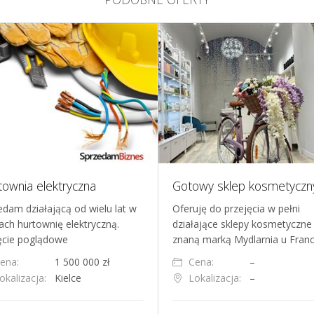
Gotowy sklep kosmetyczny z wyposażeniem i klientami, 6 lokalizacji
Stacjonarny sklep 
Oferuję do przejęcia w pełni
Oferujemy na sprzeda
działające sklepy kosmetyczne pod
funkcjonujący i rento
znaną marką Mydlarnia u Francisz…
wędkarski, będący od
Cena:
–
Cena:
850 
Lokalizacja:
–
Lokalizacja:
Legn