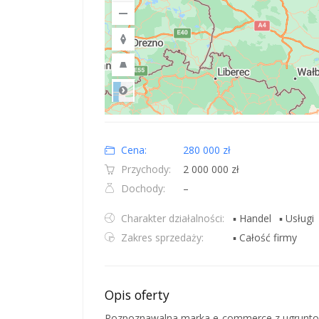
Road
Location: Polska.
Map style: road.
Map shortcuts: Zoom out: hyphen. Zoom in: plus. Pan righ
Cena:
280 000 zł
Przychody:
2 000 000 zł
Dochody:
–
Charakter działalności:
▪ Handel
▪ Usługi
Zakres sprzedaży:
▪ Całość firmy
Opis oferty
Rozpoznawalna marka e-commerce z ugruntowa