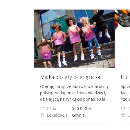
Marka odzieży dziecięcej online - 20 mln zł historycznej sprzedaży, zasięg w ponad 30 krajach
Hurtownia elektryczna
sprzedaż rozpoznawalną
Sprzedam działającą od wielu lat w
 odzieżową dla dzieci,
Kielcach hurtownię elektryczną.
a rynku od ponad 10 la…
*zdjęcie poglądowe
500 000 zł
Cena:
1 500 000 zł
ja:
Gdynia
Lokalizacja:
Kielce