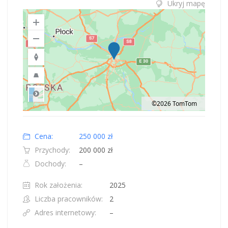
Ukryj mapę
©2026 TomTom
Road
Location: Obwód królewiecki, Polska.
Map style: road.
Map shortcuts: Zoom out: hyphen. Zoom in: plus. Pan right 100 pixels: right
Cena:
250 000 zł
Przychody:
200 000 zł
Dochody:
–
Rok założenia:
2025
Liczba pracowników:
2
Adres internetowy:
–