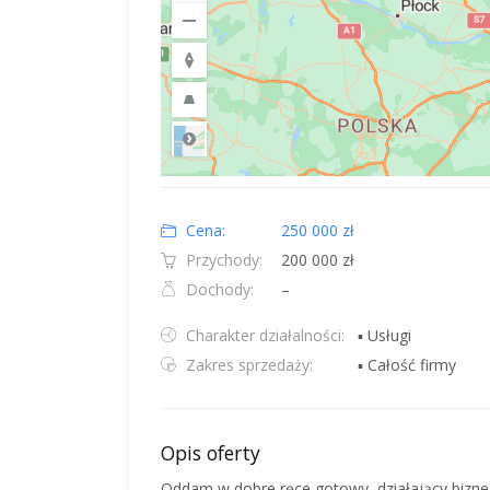
Road
Location: Obwód królewiecki, Polska.
Map style: road.
Map shortcuts: Zoom out: hyphen. Zoom in: plus. Pan righ
Cena:
250 000 zł
Przychody:
200 000 zł
Dochody:
–
Charakter działalności:
▪ Usługi
Zakres sprzedaży:
▪ Całość firmy
Opis oferty
Oddam w dobre ręce gotowy, działający biznes