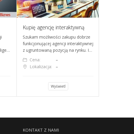
Kupię agencję interaktywną
i
Szukam możliwości zakupu dobrze
Oferuję sprzed
funkcjonującej agencji interaktywnej
działającej sp
lige…
z ugruntowaną pozycją na rynku. I…
odpowiedzialn
Cena:
–
Cena:
Lokalizacja:
–
Lokalizacja
Wyświetl
KONTAKT Z NAMI