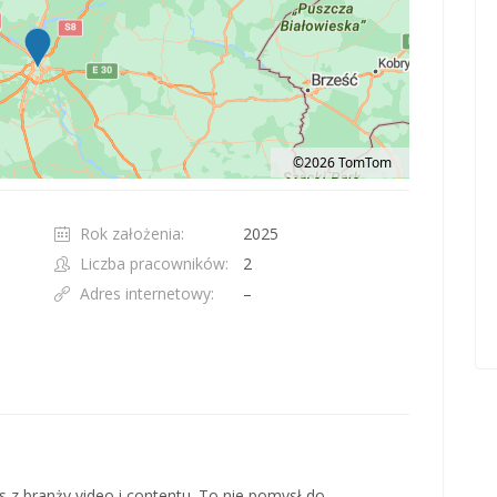
©2026 TomTom
t 100 pixels: right arrow. Pan left 100 pixels: left arrow. Pan up 100 pixels: up ar
Rok założenia:
2025
Liczba pracowników:
2
Adres internetowy:
–
 z branży video i contentu. To nie pomysł do