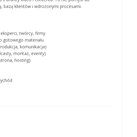
, bazą klientów i wdrożonymi procesami.
eksperci, twórcy, firmy
do gotowego materiału
produkcja, komunikacja)
dcasty, montaż, eventy)
strona, hosting)
zychód