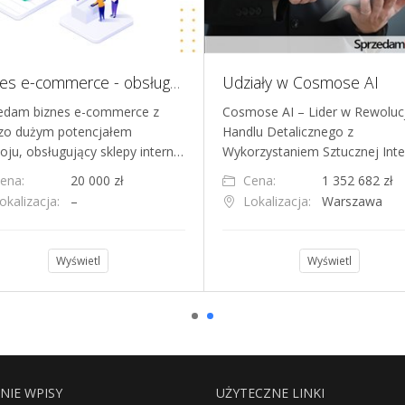
Biznes e-commerce - obsługa sklepów z gadżetami dla influencerów
Udziały w Cosmose AI
edam biznes e-commerce z
Cosmose AI – Lider w Rewolucj
zo dużym potencjałem
Handlu Detalicznego z
oju, obsługujący sklepy intern…
Wykorzystaniem Sztucznej Inte
ena:
20 000 zł
Cena:
1 352 682 zł
okalizacja:
–
Lokalizacja:
Warszawa
Wyświetl
Wyświetl
NIE WPISY
UŻYTECZNE LINKI