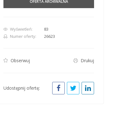
OFERTA ARCHIWALNA
Wyświetleń:
83
Numer oferty:
26623
row. Pan down 100 pixels: down arrow. Rotate 15 degrees clockwise: shift + right arr
Obserwuj
Drukuj
Udostępnij ofertę: