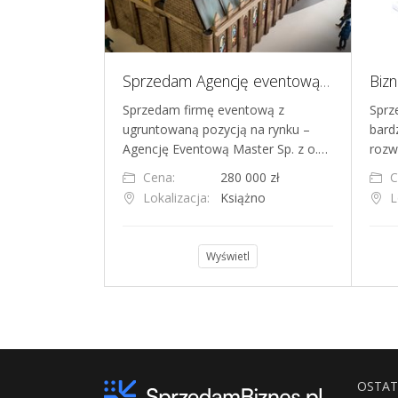
Sprzedam drukarnię cyfrową z nowoczesnym parkiem maszynowym i stałymi kontraktami
Sprzedam Agencję eventową Master sp. z o.o.
yfrową z
Sprzedam firmę eventową z
Sprz
 rynkową,
ugruntowaną pozycją na rynku –
bard
anie od 1998 r…
Agencję Eventową Master Sp. z o.…
rozw
000 zł
Cena:
280 000 zł
C
osc
Lokalizacja:
Książno
L
l
Wyświetl
OSTAT