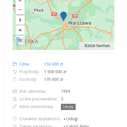
©2026 TomTom
Road
Location: Obwód królewiecki, Polska.
Map style: road.
Map shortcuts: Zoom out: hyphen. Zoom in: plus. Pan right 100 pixels: right
Cena:
150 000 zł
Przychody:
1 500 000 zł
Dochody:
170 000 zł
Rok założenia:
1994
Liczba pracowników:
3
Adres internetowy:
Ukryty
Charakter działalności:
▪ Usługi
Zakres sprzedaży:
▪ Całość firmy