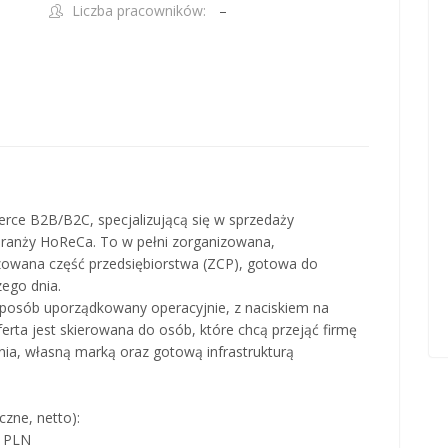
Liczba pracowników:
–
ce B2B/B2C, specjalizującą się w sprzedaży
ranży HoReCa. To w pełni zorganizowana,
owana część przedsiębiorstwa (ZCP), gotowa do
zego dnia.
posób uporządkowany operacyjnie, z naciskiem na
erta jest skierowana do osób, które chcą przejąć firmę
a, własną marką oraz gotową infrastrukturą
zne, netto):
0 PLN