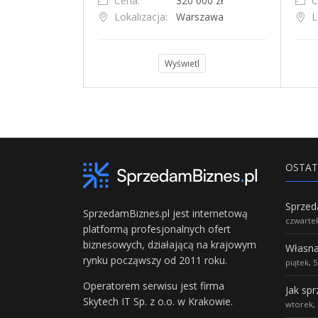
Cena:
320 000 zł
C
Lokalizacja:
Warszawa
L
l
Wyświetl
OSTAT
SprzedamBiznes.pl jest internetową
czwartek
platformą profesjonalnych ofert
biznesowych, działającą na krajowym
rynku począwszy od 2011 roku.
piątek, 
Operatorem serwisu jest firma
Jak sp
Skytech IT Sp. z o.o. w Krakowie.
wtorek, 