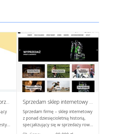
Sklep Shopify - 400k PLN przychodu w 2025 - 530k organicznych obserwujacych na IG i TT - AOV 225 PLN - bez reklam
Sprzedam sklep internetowy z branży sportowej
jący
Sprzedam firmę – sklep internetowy
Na sprzedaż p
z ponad dziesięcioletnią historią,
kosmetyczna 
festy…
specjalizujący się w sprzedaży row…
obecna na ryn