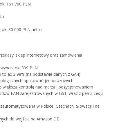
: ok. 161 700 PLN
otu
i ok. 80 000 PLN netto
rzedaży: sklep internetowy oraz zamówienia
e wynosi ok. 899 PLN
o to aż 3,98% (na podstawie danych z GA4)
 ekologicznych opakowań jednorazowych
je większą kontrolę nad marżą i pozycjonowaniem
 kodów EAN zarejestrowanych w GS1, wraz z pełną cesją
i zautomatyzowana w Polsce, Czechach, Słowacji i na
bnych do wejścia na Amazon DE