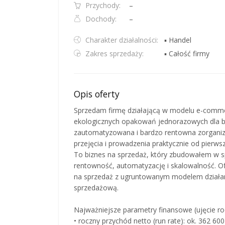
Przychody:
–
Dochody:
–
Charakter działalności:
▪ Handel
Zakres sprzedaży:
▪ Całość firmy
Opis oferty
Sprzedam firmę działającą w modelu e-commer
ekologicznych opakowań jednorazowych dla b
zautomatyzowana i bardzo rentowna zorganiz
przejęcia i prowadzenia praktycznie od pierws
To biznes na sprzedaż, który zbudowałem w s
rentowność, automatyzację i skalowalność. Of
na sprzedaż z ugruntowanym modelem działani
sprzedażową.
Najważniejsze parametry finansowe (ujęcie roc
• roczny przychód netto (run rate): ok. 362 60