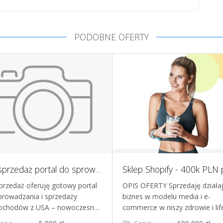
PODOBNE OFERTY
Na sprzedaż portal do sprowadzania aut z USA - gotowy biznes online z dużym potencjałem
przedaż oferuję gotowy portal
OPIS OFERTY Sprzedaję działa
prowadzania i sprzedaży
biznes w modelu media i e-
chodów z USA – nowoczesn…
commerce w niszy zdrowie i li