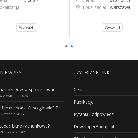
ena:
5 000 zł
Cena:
690 000 zł
okalizacja:
–
Lokalizacja:
Warszawa
Wyświetl
Wyświetl
NIE WPISY
UŻYTECZNE LINKI
Sprzedaż udziałów w spółce jawnej - Wszystko, co trzeba wiedzieć.
Cennik
, 2 kwietnia 2026
Publikacje
Własna firma chodzi Ci po głowie? Te branże mają największy potencjał rozwoju
Pytania i odpowiedzi
5 września 2025
rzedać biuro rachunkowe?
DeweloperBuduje.pl
24 czerwca 2025