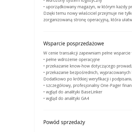
• wdrożony system logistyczny
• uporządkowany magazyn, w którym każdy pro
Dzięki temu nowy właściciel przejmuje nie tyl
zorganizowaną stronę operacyjną, która ułatwi
Wsparcie posprzedażowe
W cenie transakcji zapewniam pełne wsparcie
• pełne wdrożenie operacyjne
• przekazanie know-how dotyczącego prowadz
• przekazanie bezpośrednich, wypracowanyc
Dodatkowo po krótkiej weryfikacji i podpisan
• szczegółowy, profesjonalny One-Pager fina
• wgląd do analityki BaseLinker
• wgląd do analityki GA4
Powód sprzedaży