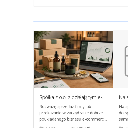
Gotowy biznes online na sprzedaż - personalizowane szczotki beauty, Instagram, know-how i sprzęt laserowy
Spółka z o.o. z działającym e-commerce z własną marką suplementów, sklepami, marketplace i gotowym zapleczem operacyjnym
my w modelu
Rozważę sprzedaż firmy lub
Na s
line w branży
przekazanie w zarządzanie dobrze
do s
o biznes na s…
poukładanego biznesu e-commerc…
samo