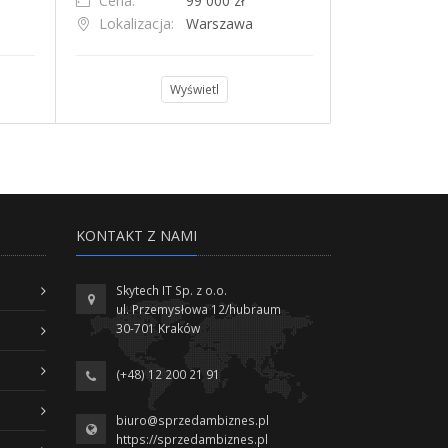
Cena:
99 000 zł
Cena:
Lokalizacja:
Warszawa
Lokalizacja
Wyświetl
KONTAKT Z NAMI
Skytech IT Sp. z o.o.
ul. Przemysłowa 12/hubraum
30-701 Kraków
(+48) 12 200 21 91
biuro@sprzedambiznes.pl
https://sprzedambiznes.pl