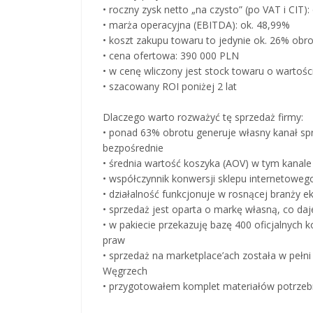
• roczny zysk netto „na czysto” (po VAT i CIT)
• marża operacyjna (EBITDA): ok. 48,99%
• koszt zakupu towaru to jedynie ok. 26% obr
• cena ofertowa: 390 000 PLN
• w cenę wliczony jest stock towaru o wartośc
• szacowany ROI poniżej 2 lat
Dlaczego warto rozważyć tę sprzedaż firmy:
• ponad 63% obrotu generuje własny kanał sp
bezpośrednie
• średnia wartość koszyka (AOV) w tym kanal
• współczynnik konwersji sklepu internetoweg
• działalność funkcjonuje w rosnącej branży
• sprzedaż jest oparta o markę własną, co da
• w pakiecie przekazuję bazę 400 oficjalnych
praw
• sprzedaż na marketplace’ach została w pełn
Węgrzech
• przygotowałem komplet materiałów potrze