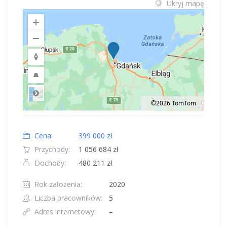
Ukryj mapę
©2026 TomTom
Road
Location: Obwód królewiecki, Polska.
Map style: road.
Map shortcuts: Zoom out: hyphen. Zoom in: plus. Pan right 100 pixels: right
Cena:
399 000 zł
Przychody:
1 056 684 zł
Dochody:
480 211 zł
Rok założenia:
2020
Liczba pracowników:
5
Adres internetowy:
–