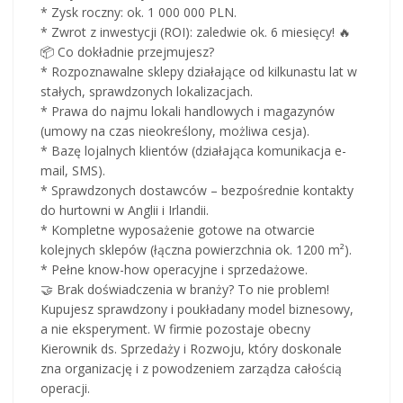
* Zysk roczny: ok. 1 000 000 PLN.
* Zwrot z inwestycji (ROI): zaledwie ok. 6 miesięcy! 🔥
📦 Co dokładnie przejmujesz?
* Rozpoznawalne sklepy działające od kilkunastu lat w
stałych, sprawdzonych lokalizacjach.
* Prawa do najmu lokali handlowych i magazynów
(umowy na czas nieokreślony, możliwa cesja).
* Bazę lojalnych klientów (działająca komunikacja e-
mail, SMS).
* Sprawdzonych dostawców – bezpośrednie kontakty
do hurtowni w Anglii i Irlandii.
* Kompletne wyposażenie gotowe na otwarcie
kolejnych sklepów (łączna powierzchnia ok. 1200 m²).
* Pełne know-how operacyjne i sprzedażowe.
🤝 Brak doświadczenia w branży? To nie problem!
Kupujesz sprawdzony i poukładany model biznesowy,
a nie eksperyment. W firmie pozostaje obecny
Kierownik ds. Sprzedaży i Rozwoju, który doskonale
zna organizację i z powodzeniem zarządza całością
operacji.