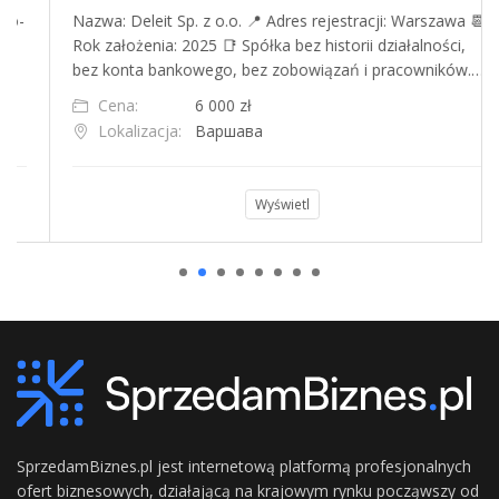
Nazwa: Deleit Sp. z o.o. 📍 Adres rejestracji: Warszawa 📆
Rok założenia: 2025 📑 Spółka bez historii działalności,
bez konta bankowego, bez zobowiązań i pracowników.…
Cena:
6 000 zł
Lokalizacja:
Варшава
Wyświetl
SprzedamBiznes.pl jest internetową platformą profesjonalnych
ofert biznesowych, działającą na krajowym rynku począwszy od