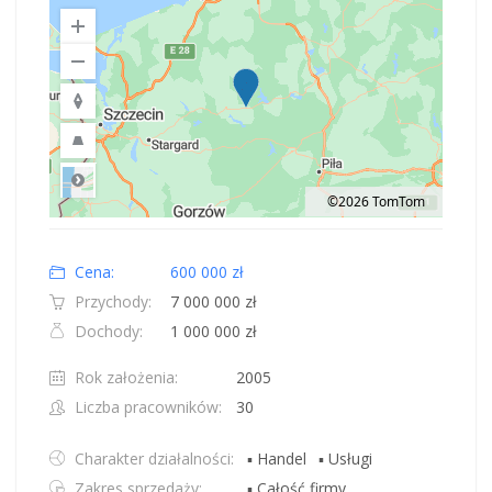
©2026 TomTom
Road
Location: Złocieniec, ZP.
Map style: road.
Map shortcuts: Zoom out: hyphen. Zoom in: plus. Pan right 100 pixels: right
Cena:
600 000 zł
Przychody:
7 000 000 zł
Dochody:
1 000 000 zł
Rok założenia:
2005
Liczba pracowników:
30
Charakter działalności:
▪ Handel
▪ Usługi
Zakres sprzedaży:
▪ Całość firmy