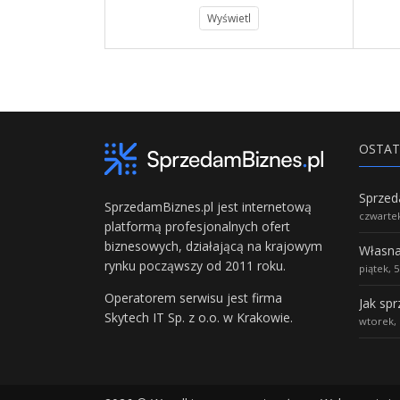
l
Wyświetl
OSTAT
SprzedamBiznes.pl jest internetową
czwartek
platformą profesjonalnych ofert
biznesowych, działającą na krajowym
rynku począwszy od 2011 roku.
piątek, 
Operatorem serwisu jest firma
Jak sp
Skytech IT Sp. z o.o. w Krakowie.
wtorek, 