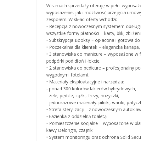
W ramach sprzedaży oferuję w pełni wyposażo
wyposażenie, jak i możliwość przejęcia umowy
zespołem. W skład oferty wchodzi:
• Recepcja z nowoczesnym systemem obsługi kli
wszystkie formy płatności – karty, blik, zbliżen
• Subskrypcja Booksy – opłacona i gotowa do
• Poczekalnia dla klientek – elegancka kanapa, s
• 3 stanowiska do manicure – wyposażone w fr
podpórki pod dłoń i łokcie.
• 2 stanowiska do pedicure – profesjonalny 
wygodnymi fotelami.
• Materiały eksploatacyjne i narzędzia:
- ponad 300 kolorów lakierów hybrydowych,
- żele, pędzle, cążki, frezy, nożyczki,
- jednorazowe materiały: pilniki, waciki, patyczki
• Strefa sterylizacji – z nowoczesnym autokla
• Łazienka z oddzielną toaletą.
• Pomieszczenie socjalne – wyposażone w bl
kawy Delonghi, czajnik.
• System monitoringu oraz ochrona Solid Secur