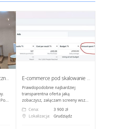
Sprzedam Salon Kosmetyczny ul. Trzech Diamentów 2
E-commerce pod skalowanie i performance marketing z FB/META Ads
Prawdopodobnie najbardziej
Na sprzedaż w
y.
transparentna oferta jaką
wyposażony sal
. Po…
zobaczysz, załączam screeny wsz…
tatuażu w Gd
Cena:
3 900 zł
Cena:
a
Lokalizacja:
Grudziądz
Lokalizacja