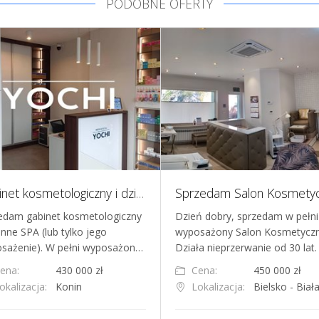
PODOBNE OFERTY
Gabinet kosmetologiczny i dzienne SPA
edam gabinet kosmetologiczny
Dzień dobry, sprzedam w pełni
enne SPA (lub tylko jego
wyposażony Salon Kosmetyczn
sażenie). W pełni wyposażon…
Działa nieprzerwanie od 30 lat
ena:
430 000 zł
Cena:
450 000 zł
okalizacja:
Konin
Lokalizacja:
Bielsko - Biał