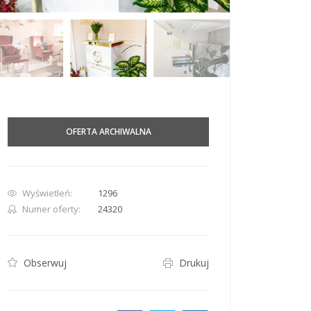
row. Pan down 100 pixels: down arrow. Rotate 15 degrees clockwise: shift + right arr
OFERTA ARCHIWALNA
Wyświetleń:
1296
Numer oferty:
24320
Obserwuj
Drukuj