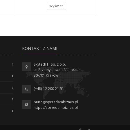
Wyświetl
KONTAKT Z NAMI
Skytech IT Sp. z o.o.
ul. Przemysłowa 12/hubraum
30-701 Kraków
(+48) 12 200 21 91
biuro@sprzedambiznes.pl
https://sprzedambiznes.pl