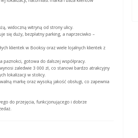
ej lokalizacji, natomiast marka i baza klientów
użą, widoczną witryną od strony ulicy.
duje się duży, bezpłatny parking, a naprzeciwko –
łych klientek w Booksy oraz wiele lojalnych klientek z
ka paznokci, gotowa do dalszej współpracy.
 wynosi zaledwie 3 000 zł, co stanowi bardzo atrakcyjny
 lokalizacji w stolicy.
nawalną markę oraz wysoką jakość obsługi, co zapewnia
ego do przejęcia, funkcjonującego i dobrze
zedaż.