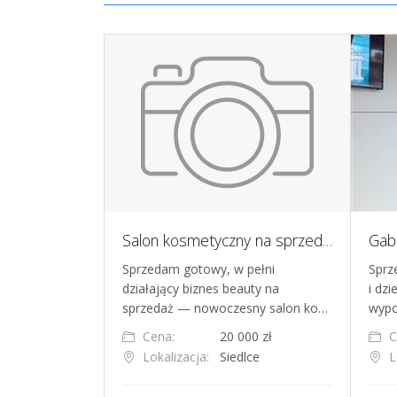
Syndyk sprzeda 25 udziałów w spółce
Salon kosmetyczny na sprzedaż Siedlce - gotowy biznes beauty w centrum, duża baza klientów
 Liliya
Sprzedam gotowy, w pełni
Sprz
zycznej
działający biznes beauty na
i dzi
alności gospo…
sprzedaż — nowoczesny salon ko…
wypo
0 zł
Cena:
20 000 zł
C
nań
Lokalizacja:
Siedlce
L