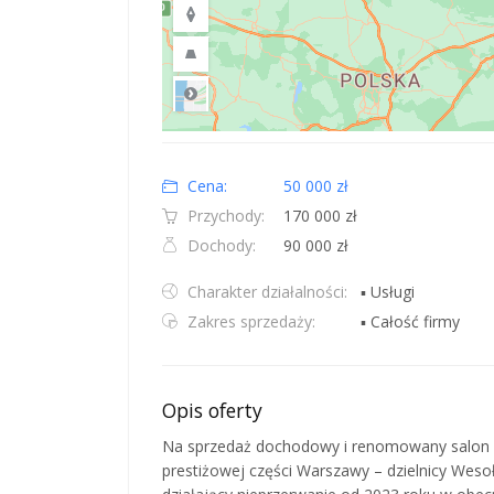
Road
Location: Obwód królewiecki, Polska.
Map style: road.
Map shortcuts: Zoom out: hyphen. Zoom in: plus. Pan righ
Cena:
50 000 zł
Przychody:
170 000 zł
Dochody:
90 000 zł
Charakter działalności:
▪ Usługi
Zakres sprzedaży:
▪ Całość firmy
Opis oferty
Na sprzedaż dochodowy i renomowany salon sty
prestiżowej części Warszawy – dzielnicy Wes