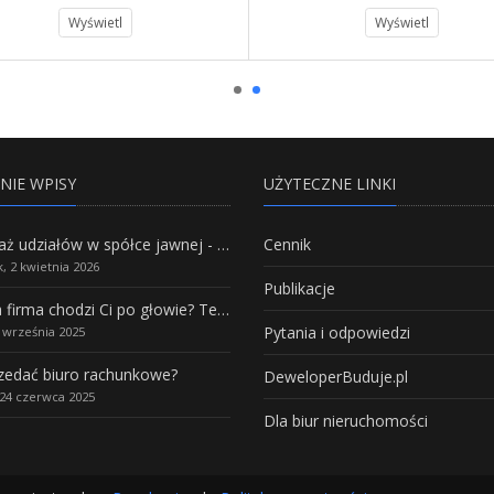
Wyświetl
Wyświetl
NIE WPISY
UŻYTECZNE LINKI
Sprzedaż udziałów w spółce jawnej - Wszystko, co trzeba wiedzieć.
Cennik
, 2 kwietnia 2026
Publikacje
Własna firma chodzi Ci po głowie? Te branże mają największy potencjał rozwoju
Pytania i odpowiedzi
5 września 2025
rzedać biuro rachunkowe?
DeweloperBuduje.pl
24 czerwca 2025
Dla biur nieruchomości