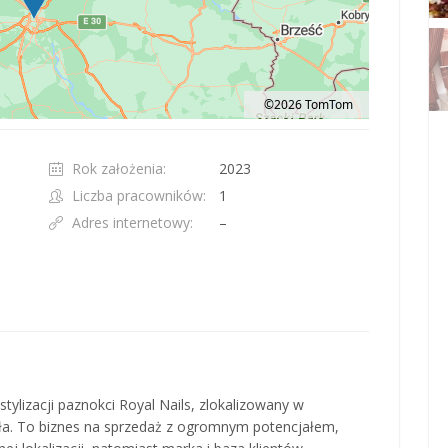
©2026 TomTom
t 100 pixels: right arrow. Pan left 100 pixels: left arrow. Pan up 100 pixels: up ar
Rok założenia:
2023
Liczba pracowników:
1
Adres internetowy:
–
lizacji paznokci Royal Nails, zlokalizowany w
oła. To biznes na sprzedaż z ogromnym potencjałem,