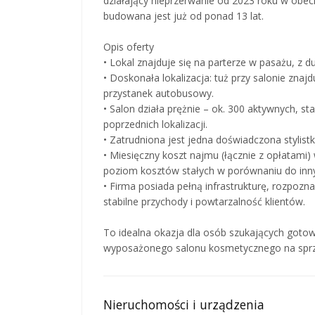
działający nieprzerwanie od 2023 roku w obecn
budowana jest już od ponad 13 lat.
Opis oferty
• Lokal znajduje się na parterze w pasażu, z d
• Doskonała lokalizacja: tuż przy salonie znaj
przystanek autobusowy.
• Salon działa prężnie – ok. 300 aktywnych, sta
poprzednich lokalizacji.
• Zatrudniona jest jedna doświadczona stylist
• Miesięczny koszt najmu (łącznie z opłatami)
poziom kosztów stałych w porównaniu do innych
• Firma posiada pełną infrastrukturę, rozpoz
stabilne przychody i powtarzalność klientów.
To idealna okazja dla osób szukających gotow
wyposażonego salonu kosmetycznego na spr
Nieruchomości i urządzenia