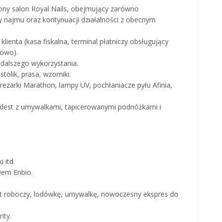
ny salon Royal Nails, obejmujący zarówno
 najmu oraz kontynuacji działalności z obecnym
enta (kasa fiskalna, terminal płatniczy obsługujący
iowo).
 dalszego wykorzystania.
tolik, prasa, wzorniki.
ezarki Marathon, lampy UV, pochłaniacze pyłu Afinia,
podest z umywalkami, tapicerowanymi podnóżkami i
 itd.
wem Enbio.
at roboczy, lodówkę, umywalkę, nowoczesny ekspres do
ity.