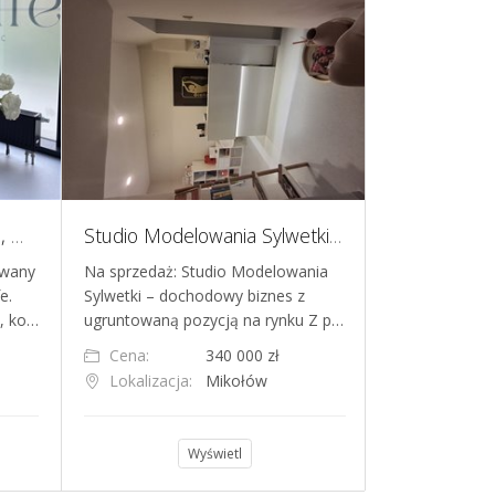
Pinie oddam w dobre ręce, miejsce z ogromnym potencjałem
Studio Modelowania Sylwetki Studio Figura
owany
Na sprzedaż: Studio Modelowania
Sprzedam dzia
e.
Sylwetki – dochodowy biznes z
dietetyczną N
y, ko…
ugruntowaną pozycją na rynku Z p…
Mistrzejowice
Cena:
340 000 zł
Cena:
Lokalizacja:
Mikołów
Lokalizacja
Wyświetl