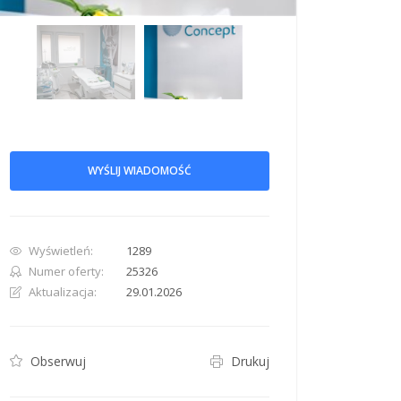
row. Pan down 100 pixels: down arrow. Rotate 15 degrees clockwise: shift + right arr
WYŚLIJ WIADOMOŚĆ
Wyświetleń:
1289
Numer oferty:
25326
Aktualizacja:
29.01.2026
Obserwuj
Drukuj