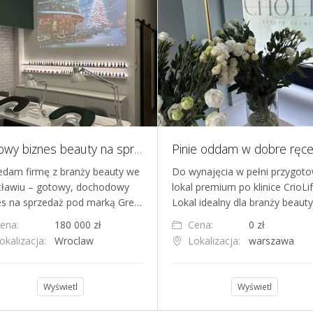
Gotowy biznes beauty na sprzedaż - 2 salony we Wrocławiu, 13 stanowisk pracy, baza stałych klientów i świetne opinie
edam firmę z branży beauty we
Do wynajęcia w pełni przygot
ławiu – gotowy, dochodowy
lokal premium po klinice CrioLif
es na sprzedaż pod marką Gre…
Lokal idealny dla branży beaut
ena:
180 000 zł
Cena:
0 zł
okalizacja:
Wroclaw
Lokalizacja:
warszawa
Wyświetl
Wyświetl