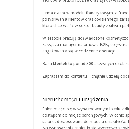
995 000 zł brutto rocznie oraz zysk w wysokośc
Firma działa w modelu franczyzowym, a franc
pozyskiwania klientów oraz codziennego zarzą
która chce wejść w sektor beauty z silnym pa
W zespole pracują doświadczone kosmetyczki, 
zarządza manager na umowie B2B, co gwarantu
angażowania się w codzienne operacje.
Baza klientek to ponad 300 aktywnych osób re
Zapraszam do kontaktu – chętnie udzielę dod
Nieruchomości i urządzenia
Salon mieści się w wynajmowanym lokalu z d
dostępem do miejsc parkingowych. W cenie sp
salonu, dostosowane do modelu działalności 
Na wyposażeniu znajdują się wzorcowo serwi