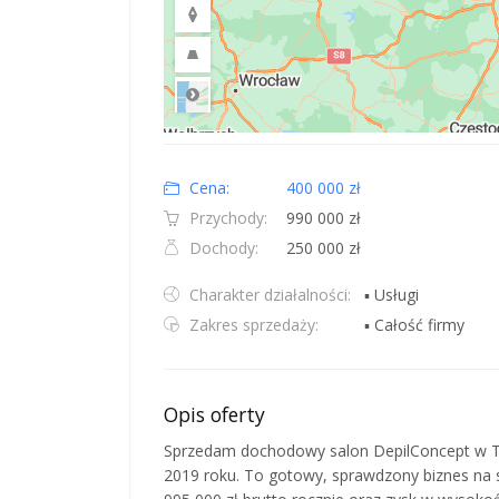
Road
Location: Polska.
Map style: road.
Map shortcuts: Zoom out: hyphen. Zoom in: plus. Pan righ
Cena:
400 000 zł
Przychody:
990 000 zł
Dochody:
250 000 zł
Charakter działalności:
▪ Usługi
Zakres sprzedaży:
▪ Całość firmy
Opis oferty
Sprzedam dochodowy salon DepilConcept w T
2019 roku. To gotowy, sprawdzony biznes na s