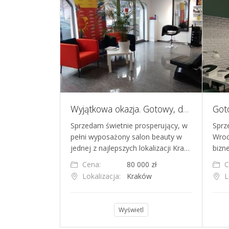
Sprzedam Studio treningu i fizjoterapii
Wyjątkowa okazja. Gotowy, dochodowy salon kosmetyczny/fryzjerski. Krakow, Stary Kleparz. Do natychmiastowego przejęcia
 (sala 75 m2 +
Sprzedam świetnie prosperujący, w
Sprz
lność: Treningi
pełni wyposażony salon beauty w
Wroc
fizjoterapia,…
jednej z najlepszych lokalizacji Kra…
bizn
000 zł
Cena:
80 000 zł
C
ków
Lokalizacja:
Kraków
L
l
Wyświetl