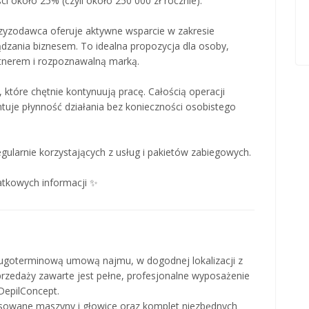
i około 25% (czyli około 250 000 zł rocznie).
zyzodawca oferuje aktywne wsparcie w zakresie
dzania biznesem. To idealna propozycja dla osoby,
rtnerem i rozpoznawalną marką.
które chętnie kontynuują pracę. Całością operacji
je płynność działania bez konieczności osobistego
gularnie korzystających z usług i pakietów zabiegowych.
atkowych informacji ✨
ługoterminową umową najmu, w dogodnej lokalizacji z
rzedaży zawarte jest pełne, profesjonalne wyposażenie
DepilConcept.
sowane maszyny i głowice oraz komplet niezbędnych