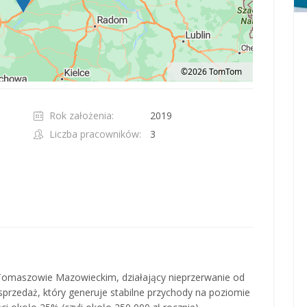
©2026 TomTom
t 100 pixels: right arrow. Pan left 100 pixels: left arrow. Pan up 100 pixels: up ar
Rok założenia:
2019
Liczba pracowników:
3
omaszowie Mazowieckim, działający nieprzerwanie od
przedaż, który generuje stabilne przychody na poziomie