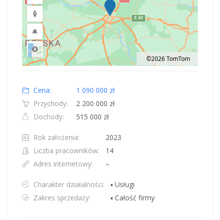
©2026 TomTom
Road
Location: Obwód królewiecki, Polska.
Map style: road.
Map shortcuts: Zoom out: hyphen. Zoom in: plus. Pan right 100 pixels: right
Cena:
1 090 000 zł
Przychody:
2 200 000 zł
Dochody:
515 000 zł
Rok założenia:
2023
Liczba pracowników:
14
Adres internetowy:
–
Charakter działalności:
▪ Usługi
Zakres sprzedaży:
▪ Całość firmy