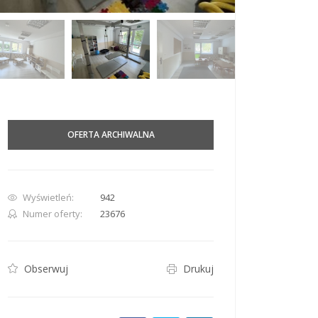
row. Pan down 100 pixels: down arrow. Rotate 15 degrees clockwise: shift + right arr
OFERTA ARCHIWALNA
Wyświetleń:
942
Numer oferty:
23676
Obserwuj
Drukuj