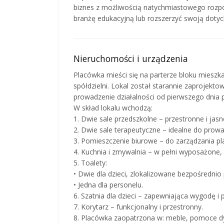
biznes z możliwością natychmiastowego rozpoc
branżę edukacyjną lub rozszerzyć swoją doty
Nieruchomości i urządzenia
Placówka mieści się na parterze bloku mies
spółdzielni. Lokal został starannie zaprojekt
prowadzenie działalności od pierwszego dnia p
W skład lokalu wchodzą:
1. Dwie sale przedszkolne – przestronne i jas
2. Dwie sale terapeutyczne – idealne do prowa
3. Pomieszczenie biurowe – do zarządzania p
4. Kuchnia i zmywalnia – w pełni wyposażone
5. Toalety:
• Dwie dla dzieci, zlokalizowane bezpośrednio
• Jedna dla personelu.
6. Szatnia dla dzieci – zapewniająca wygodę i 
7. Korytarz – funkcjonalny i przestronny.
8. Placówka zaopatrzona w: meble, pomoce dy