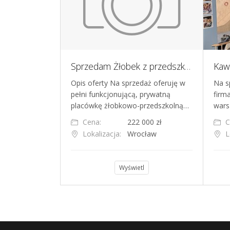
Niepubliczne przedszkole na sprzedaż w powiecie mińskim - działająca placówka z kadrą i ogrodem
Sprzedam Żłobek z przedszkolem w centrum Wrocławia
my w modelu
Opis oferty Na sprzedaż oferuję w
Na s
ego
pełni funkcjonującą, prywatną
firm
ącego w powie…
placówkę żłobkowo-przedszkolną…
wars
Cena:
222 000 zł
C
owieckie
Lokalizacja:
Wrocław
L
l
Wyświetl