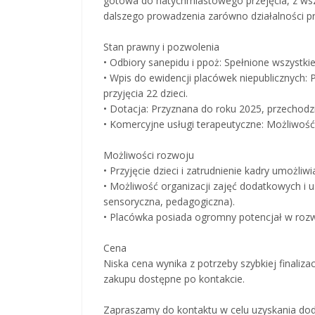
gotowa do natychmiastowego przejęcia, z wsz
dalszego prowadzenia zarówno działalności prz
Stan prawny i pozwolenia
• Odbiory sanepidu i ppoż: Spełnione wszystk
• Wpis do ewidencji placówek niepublicznych:
przyjęcia 22 dzieci.
• Dotacja: Przyznana do roku 2025, przechodz
• Komercyjne usługi terapeutyczne: Możliwość 
Możliwości rozwoju
• Przyjęcie dzieci i zatrudnienie kadry umożliw
• Możliwość organizacji zajęć dodatkowych i u
sensoryczna, pedagogiczna).
• Placówka posiada ogromny potencjał w rozw
Cena
Niska cena wynika z potrzeby szybkiej finaliza
zakupu dostępne po kontakcie.
Zapraszamy do kontaktu w celu uzyskania dod