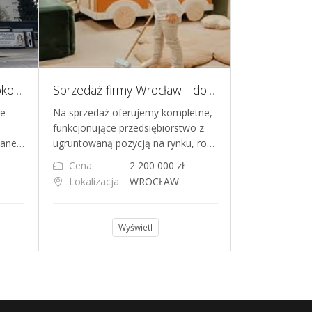
Działające przedszkole Mokotów
Sprzedaż firmy Wrocław - dochodowa sala zabaw i centrum rozrywki rodzinnej z zapleczem franczyzowym
ie
Na sprzedaż oferujemy kompletne,
Sprzedam bar
funkcjonujące przedsiębiorstwo z
prosperujący 
owane…
ugruntowaną pozycją na rynku, ro…
w dynamicznie 
Cena:
2 200 000 zł
Cena:
Lokalizacja:
WROCŁAW
Lokalizacja
Wyświetl