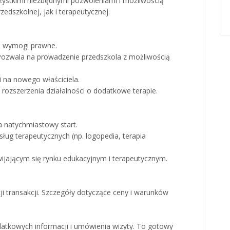
ystkimi niezbędnymi pozwoleniami i możliwością
edszkolnej, jak i terapeutycznej.
ie wymogi prawne.
 Pozwala na prowadzenie przedszkola z możliwością
i na nowego właściciela.
rozszerzenia działalności o dodatkowe terapie.
ia natychmiastowy start.
sług terapeutycznych (np. logopedia, terapia
ijającym się rynku edukacyjnym i terapeutycznym.
cji transakcji. Szczegóły dotyczące ceny i warunków
atkowych informacji i umówienia wizyty. To gotowy