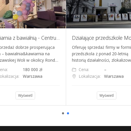
Kawiarnia z bawialnią - Centrum/Wola
przedaż dobrze prosperująca
Oferuję sprzedaż firmy w form
a – bawialnia&kawiarnia na
przedszkola z ponad 20-letnią
zawskiej Woli w okolicy Rond…
historią działalności, zlokaliz
ena:
180 000 zł
Cena:
–
okalizacja:
Warszawa
Lokalizacja:
Warszawa
Wyświetl
Wyświetl