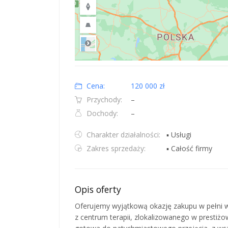
Road
Location: Obwód królewiecki, Polska.
Map style: road.
Map shortcuts: Zoom out: hyphen. Zoom in: plus. Pan righ
Cena:
120 000 zł
Przychody:
–
Dochody:
–
Charakter działalności:
▪ Usługi
Zakres sprzedaży:
▪ Całość firmy
Opis oferty
Oferujemy wyjątkową okazję zakupu w pełni 
z centrum terapii, zlokalizowanego w prestiżo