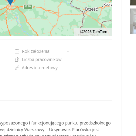
©2026 TomTom
t 100 pixels: right arrow. Pan left 100 pixels: left arrow. Pan up 100 pixels: up ar
Rok założenia:
–
Liczba pracowników:
–
Adres internetowy:
–
wyposażonego i funkcjonującego punktu przedszkolnego
wej dzielnicy Warszawy – Ursynowie. Placówka jest