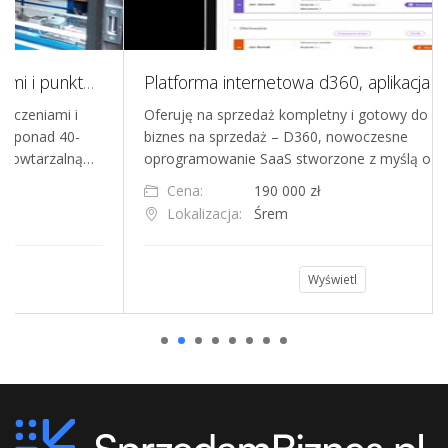
lep z zabezpieczeniami i punktem dorabiania kluczy
Platforma internetowa d360, aplikacja SaaS dla deweloperów rynku nieruchomości
Oferuję na sprzedaż kompletny i gotowy do rozwoju
biznes na sprzedaż – D360, nowoczesne
ą…
oprogramowanie SaaS stworzone z myślą o deweloper…
Cena:
190 000 zł
Lokalizacja:
Śrem
Wyświetl