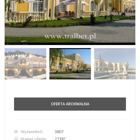
OFERTA ARCHIWALNA
Wyświetleń:
3807
Numer oferty:
21382