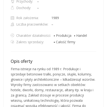
Przychody:
–
Dochody:
–
Rok założenia:
1989
Liczba pracowników:
–
Charakter działalności:
▪ Produkcja
▪ Handel
Zakres sprzedaży:
▪ Całość firmy
Opis oferty
Firma istnieje na rynku od 1989 r. Produkuje i
sprzedaje betonowe tralki, poręcze, słupki, kolumny,
głowice i płyty architektoniczne – kilkadziesiąt wzorów.
Wyroby firmy zastosowano w setkach obiektów:
hotele, dworki, domy, restauracje, altany itp. w kraju i
za granicą. Zakład stosuje w procesie produkcji
własną, unikatową technologię, która pozwala
osiągnąć wysoką efektywność i jakość. Firma do