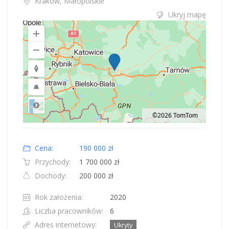
Kraków, Małopolskie
Ukryj mapę
©2026 TomTom
Road
Location: Polska.
Map style: road.
Map shortcuts: Zoom out: hyphen. Zoom in: plus. Pan right 100 pixels: right
Cena:
190 000 zł
Przychody:
1 700 000 zł
Dochody:
200 000 zł
Rok założenia:
2020
Liczba pracowników:
6
Adres internetowy:
Ukryty