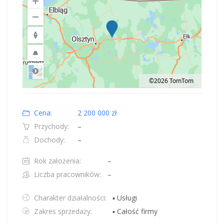
©2026 TomTom
Road
Location: Obwód królewiecki, Polska.
Map style: road.
Map shortcuts: Zoom out: hyphen. Zoom in: plus. Pan right 100 pixels: right
Cena:
2 200 000 zł
Przychody:
–
Dochody:
–
Rok założenia:
–
Liczba pracowników:
–
Charakter działalności:
▪ Usługi
Zakres sprzedaży:
▪ Całość firmy