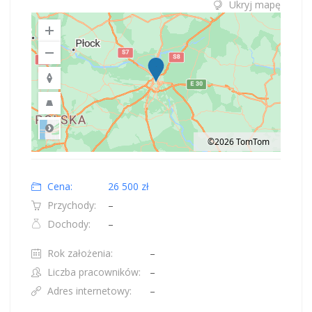
Ukryj mapę
©2026 TomTom
Road
Location: Obwód królewiecki, Polska.
Map style: road.
Map shortcuts: Zoom out: hyphen. Zoom in: plus. Pan right 100 pixels: right
Cena:
26 500 zł
Przychody:
–
Dochody:
–
Rok założenia:
–
Liczba pracowników:
–
Adres internetowy:
–