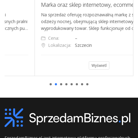
Marka oraz sklep internetowy, ecommerce, piżamy damskie
Na sprzedaż oferuję rozpoznawalną markę z segmentu
ni
odzieży nocnej, obejmującą sklep internetowy oraz
u…
wyprodukowany towar. Sklep funkcjonuje od około trze…
Cena:
–
Lokalizacja:
Szczecin
Wyświetl
SprzedamBiznes.pl jest internetową platformą profesjonalnych