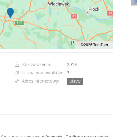
©2026 TomTom
t 100 pixels: right arrow. Pan left 100 pixels: left arrow. Pan up 100 pixels: up ar
Rok założenia:
2019
Liczba pracowników:
3
Adres internetowy:
Ukryty
. z o.o. z siedzibą w Poznaniu. To firma na sprzedaż