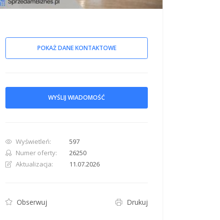
POKAŻ DANE KONTAKTOWE
row. Pan down 100 pixels: down arrow. Rotate 15 degrees clockwise: shift + right arr
WYŚLIJ WIADOMOŚĆ
Wyświetleń:
597
Numer oferty:
26250
Aktualizacja:
11.07.2026
Obserwuj
Drukuj