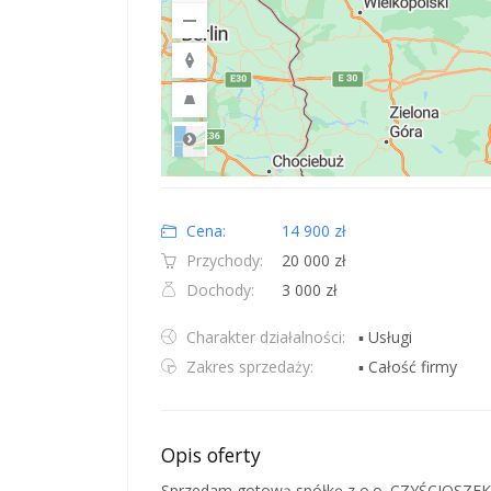
Road
Location: Polska.
Map style: road.
Map shortcuts: Zoom out: hyphen. Zoom in: plus. Pan righ
Cena:
14 900 zł
Przychody:
20 000 zł
Dochody:
3 000 zł
Charakter działalności:
▪ Usługi
Zakres sprzedaży:
▪ Całość firmy
Opis oferty
Sprzedam gotową spółkę z o.o. CZYŚCIOSZEK Sp