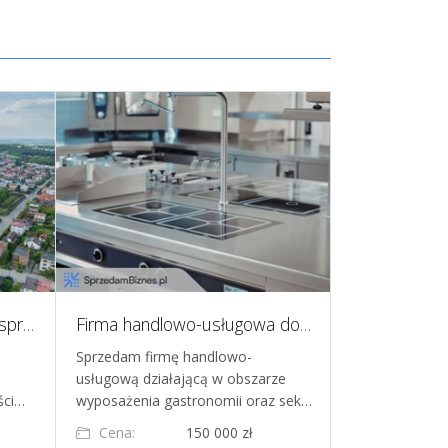
Dochodowy Pensjonat na sprzedaż Białystok
Firma handlowo-usługowa do sprzedaży
Sprzedam firmę handlowo-
Sprzedam age
usługową działającą w obszarze
roku. Firma po
ści…
wyposażenia gastronomii oraz sek…
cudzoziemki. 
Cena:
150 000 zł
Cena: