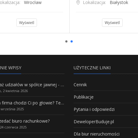
okalizacja:
Wrocław
Lokalizacja:
Białystok
Wyświetl
Wyświetl
NIE WPISY
UŻYTECZNE LINKI
Sprzedaż udziałów w spółce jawnej - Wszystko, co trzeba wiedzieć.
Cennik
, 2 kwietnia 2026
Publikacje
Własna firma chodzi Ci po głowie? Te branże mają największy potencjał rozwoju
Pytania i odpowiedzi
5 września 2025
rzedać biuro rachunkowe?
DeweloperBuduje.pl
24 czerwca 2025
Dla biur nieruchomości