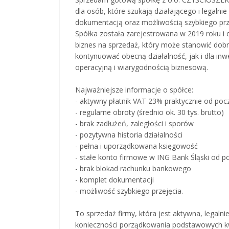
dla osób, które szukają działającego i legal
dokumentacją oraz możliwością szybkiego prz
Spółka została zarejestrowana w 2019 roku i 
biznes na sprzedaż, który może stanowić dob
kontynuować obecną działalność, jak i dla inwe
operacyjną i wiarygodnością biznesową.
Najważniejsze informacje o spółce:
- aktywny płatnik VAT 23% praktycznie od poc
- regularne obroty (średnio ok. 30 tys. brutto)
- brak zadłużeń, zaległości i sporów
- pozytywna historia działalności
- pełna i uporządkowana księgowość
- stałe konto firmowe w ING Bank Śląski od po
- brak blokad rachunku bankowego
- komplet dokumentacji
- możliwość szybkiego przejęcia.
To sprzedaż firmy, która jest aktywna, legaln
konieczności porządkowania podstawowych kwes