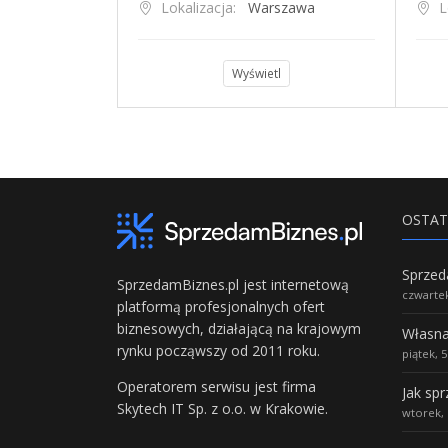
ystok
Lokalizacja:
Warszawa
L
l
Wyświetl
OSTAT
SprzedamBiznes.pl jest internetową
czwartek
platformą profesjonalnych ofert
biznesowych, działającą na krajowym
rynku począwszy od 2011 roku.
piątek, 
Operatorem serwisu jest firma
Jak sp
Skytech IT Sp. z o.o. w Krakowie.
wtorek, 