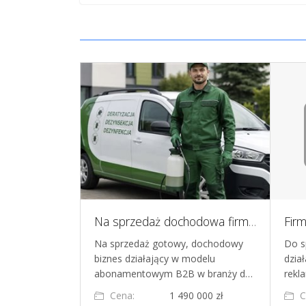
Na sprzedaż Spółka handlowo-usługowa o ugruntowanej pozycji, Białystok
Na sprzedaż dochodowa firma usługowa b2b, model abonamentowy
Fir
na jest
Na sprzedaż gotowy, dochodowy
Do s
iałająca
biznes działający w modelu
dzia
7 roku, z sied…
abonamentowym B2B w branży d…
rekl
0 000 zł
Cena:
1 490 000 zł
C