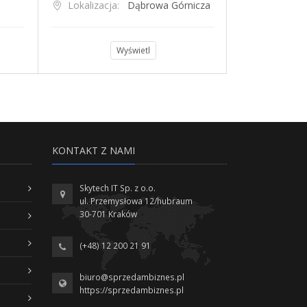
Lokalizacja:
Dąbrowa Górnicza
Lokalizacja
Wyświetl
KONTAKT Z NAMI
Skytech IT Sp. z o.o.
ul. Przemysłowa 12/hubraum
30-701 Kraków
(+48) 12 200 21 91
biuro@sprzedambiznes.pl
https://sprzedambiznes.pl