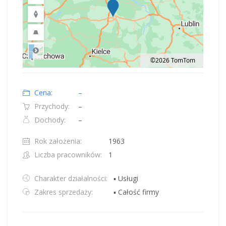
©2026 TomTom
Road
Location: Polska.
Map style: road.
Map shortcuts: Zoom out: hyphen. Zoom in: plus. Pan right 100 pixels: right
Cena:
–
Przychody:
–
Dochody:
–
Rok założenia:
1963
Liczba pracowników:
1
Charakter działalności:
▪ Usługi
Zakres sprzedaży:
▪ Całość firmy