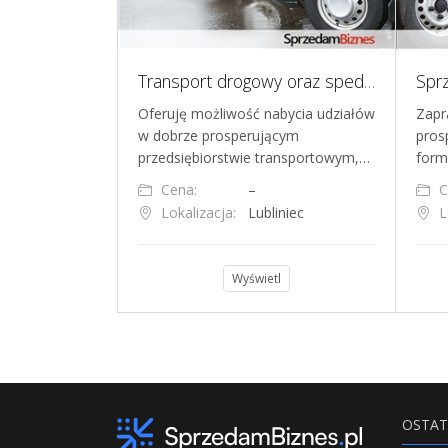
Gotowa spółka z o.o. na sprzedaż 3,5 roku historii
Transport drogowy oraz spedycja, mniejszościowe udziały, wspólnik
spółkę z
Oferuję możliwość nabycia udziałów
Zapr
zialnością,
w dobrze prosperującym
pros
ią historię dz…
przedsiębiorstwie transportowym,…
form
0 zł
Cena:
–
C
szawa
Lokalizacja:
Lubliniec
L
l
Wyświetl
OSTAT