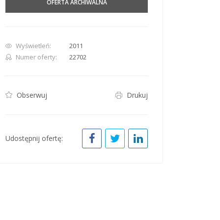
OFERTA ARCHIWALNA
Wyświetleń:
2011
Numer oferty:
22702
row. Pan down 100 pixels: down arrow. Rotate 15 degrees clockwise: shift + right arr
Obserwuj
Drukuj
Udostępnij ofertę: