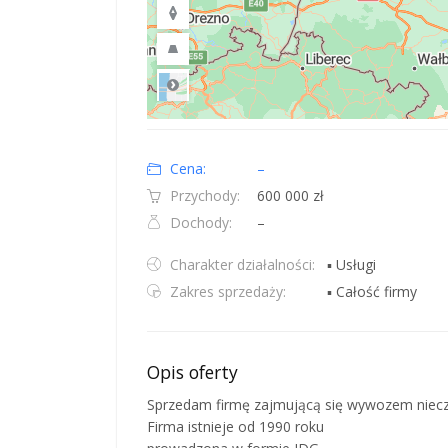
Road
Location: Polska.
Map style: road.
Map shortcuts: Zoom out: hyphen. Zoom in: plus. Pan righ
Cena:
–
Przychody:
600 000 zł
Dochody:
–
Charakter działalności:
▪ Usługi
Zakres sprzedaży:
▪ Całość firmy
Opis oferty
Sprzedam firmę zajmującą się wywozem niecz
Firma istnieje od 1990 roku