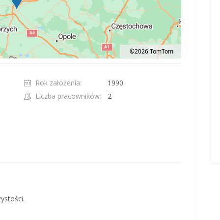
©2026 TomTom
t 100 pixels: right arrow. Pan left 100 pixels: left arrow. Pan up 100 pixels: up ar
Rok założenia:
1990
Liczba pracowników:
2
ystości.