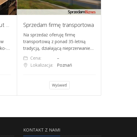
Działająca wypożyczalnia aut segmentu premium w Monako
Sprzedam firmę transportowa
Na sprzedaż oferuję firmę
Oferuję na spr
 w
transportową z ponad 35-letnią
firmę z branży
ako-…
tradycją, działającą nieprzerwanie…
specjalizującą
Cena:
–
Cena:
Lokalizacja:
Poznań
Lokalizacja
Wyświetl
KONTAKT Z NAMI