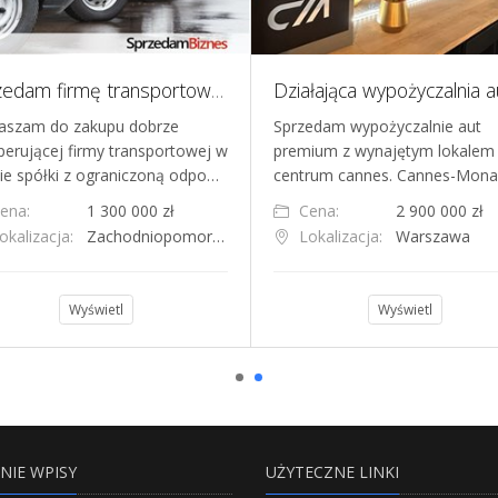
Sprzedam firmę transportową sp. z o.o. z licencją międzynarodową
aszam do zakupu dobrze
Sprzedam wypożyczalnie aut
perującej firmy transportowej w
premium z wynajętym lokalem
ie spółki z ograniczoną odpo…
centrum cannes. Cannes-Mon
ena:
1 300 000 zł
Cena:
2 900 000 zł
okalizacja:
Zachodniopomorskie
Lokalizacja:
Warszawa
Wyświetl
Wyświetl
NIE WPISY
UŻYTECZNE LINKI