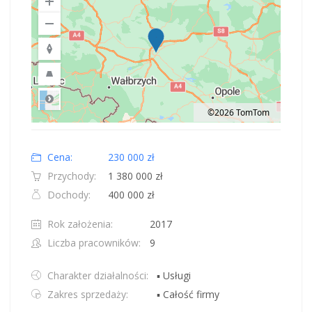
©2026 TomTom
Road
Location: Polska.
Map style: road.
Map shortcuts: Zoom out: hyphen. Zoom in: plus. Pan right 100 pixels: right
Cena:
230 000 zł
Przychody:
1 380 000 zł
Dochody:
400 000 zł
Rok założenia:
2017
Liczba pracowników:
9
Charakter działalności:
▪ Usługi
Zakres sprzedaży:
▪ Całość firmy