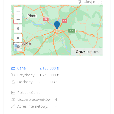
Ukryj mapę
©2026 TomTom
Road
Location: Obwód królewiecki, Polska.
Map style: road.
Map shortcuts: Zoom out: hyphen. Zoom in: plus. Pan right 100 pixels: right
Cena:
2 180 000 zł
Przychody:
1 750 000 zł
Dochody:
800 000 zł
Rok założenia:
–
Liczba pracowników:
4
Adres internetowy:
–