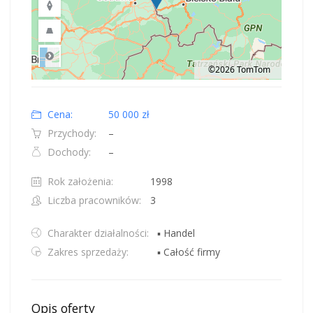
©2026 TomTom
Road
Location: Polska.
Map style: road.
Map shortcuts: Zoom out: hyphen. Zoom in: plus. Pan right 100 pixels: right
Cena:
50 000 zł
Przychody:
–
Dochody:
–
Rok założenia:
1998
Liczba pracowników:
3
Charakter działalności:
▪ Handel
Zakres sprzedaży:
▪ Całość firmy
Opis oferty