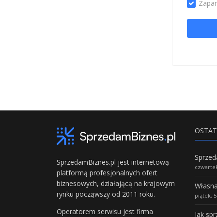
Zapam
OSTAT
SprzedamBiznes.pl jest internetową
czwartek
platformą profesjonalnych ofert
biznesowych, działającą na krajowym
rynku począwszy od 2011 roku.
piątek, 
Operatorem serwisu jest firma
Jak sp