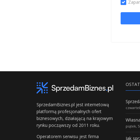
Zapam
OSTAT
SprzedamBiznes.pl jest internetową
czwartek
platformą profesjonalnych ofert
biznesowych, działającą na krajowym
rynku począwszy od 2011 roku.
piątek, 
Operatorem serwisu jest firma
Jak sp