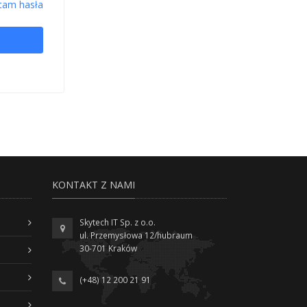
tam hasła
KONTAKT Z NAMI
Skytech IT Sp. z o.o.
ul. Przemysłowa 12/hubraum
30-701 Kraków
(+48) 12 200 21 91