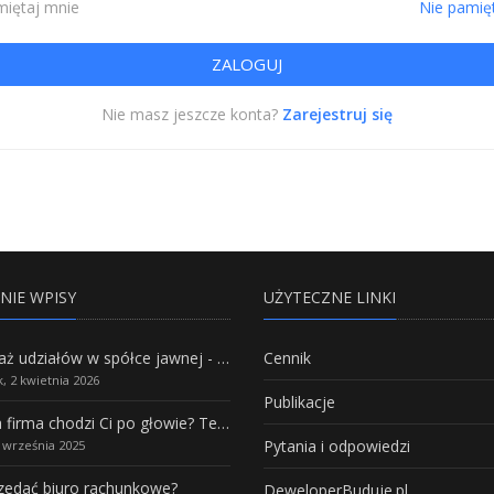
iętaj mnie
Nie pamię
Nie masz jeszcze konta?
Zarejestruj się
NIE WPISY
UŻYTECZNE LINKI
Sprzedaż udziałów w spółce jawnej - Wszystko, co trzeba wiedzieć.
Cennik
, 2 kwietnia 2026
Publikacje
Własna firma chodzi Ci po głowie? Te branże mają największy potencjał rozwoju
Pytania i odpowiedzi
5 września 2025
rzedać biuro rachunkowe?
DeweloperBuduje.pl