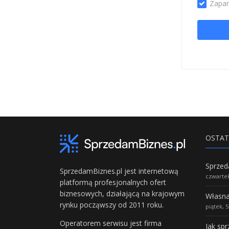
Zapam
OSTAT
SprzedamBiznes.pl jest internetową
czwartek
platformą profesjonalnych ofert
biznesowych, działającą na krajowym
rynku począwszy od 2011 roku.
piątek, 
Operatorem serwisu jest firma
Jak sp