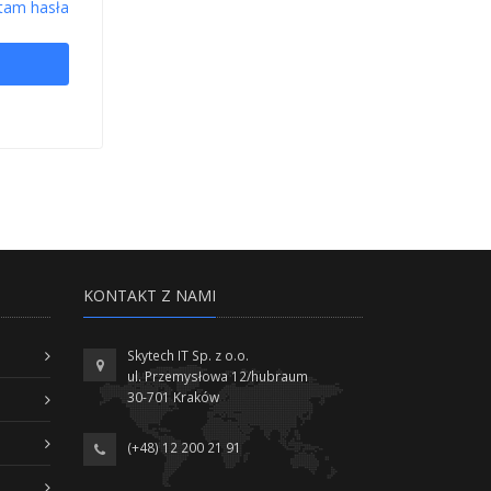
tam hasła
KONTAKT Z NAMI
Skytech IT Sp. z o.o.
ul. Przemysłowa 12/hubraum
30-701 Kraków
(+48) 12 200 21 91