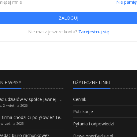
iętaj mnie
Nie pamię
Nie masz jeszcze konta?
Zarejestruj się
NIE WPISY
UŻYTECZNE LINKI
Sprzedaż udziałów w spółce jawnej - Wszystko, co trzeba wiedzieć.
Cennik
, 2 kwietnia 2026
Publikacje
Własna firma chodzi Ci po głowie? Te branże mają największy potencjał rozwoju
Pytania i odpowiedzi
5 września 2025
rzedać biuro rachunkowe?
DeweloperBuduje.pl