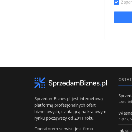
Zapam
OSTAT
SprzedamBiznes.pl jest internetową
czwartek
platformą profesjonalnych ofert
biznesowych, działającą na krajowym
rynku począwszy od 2011 roku.
piątek, 
Operatorem serwisu jest firma
Jak sp