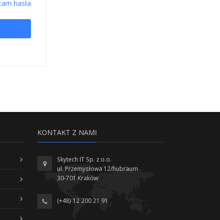
tam hasła
KONTAKT Z NAMI
Skytech IT Sp. z o.o.
ul. Przemysłowa 12/hubraum
30-701 Kraków
(+48) 12 200 21 91