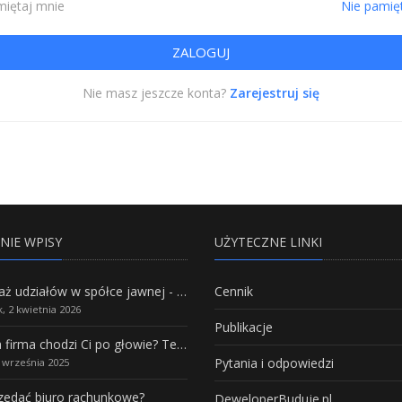
iętaj mnie
Nie pamię
Nie masz jeszcze konta?
Zarejestruj się
NIE WPISY
UŻYTECZNE LINKI
Sprzedaż udziałów w spółce jawnej - Wszystko, co trzeba wiedzieć.
Cennik
, 2 kwietnia 2026
Publikacje
Własna firma chodzi Ci po głowie? Te branże mają największy potencjał rozwoju
Pytania i odpowiedzi
5 września 2025
rzedać biuro rachunkowe?
DeweloperBuduje.pl