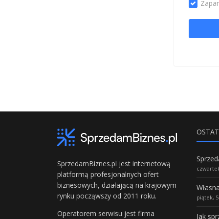
Zapam
OSTAT
SprzedamBiznes.pl jest internetową
czwartek
platformą profesjonalnych ofert
biznesowych, działającą na krajowym
rynku począwszy od 2011 roku.
piątek, 
Operatorem serwisu jest firma
Jak sp