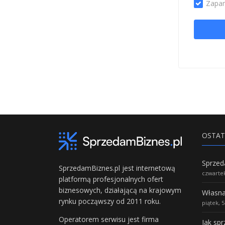
Zapam
OSTAT
SprzedamBiznes.pl jest internetową
czwartek
platformą profesjonalnych ofert
biznesowych, działającą na krajowym
rynku począwszy od 2011 roku.
piątek, 
Operatorem serwisu jest firma
Jak sp