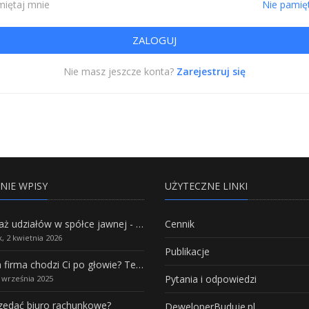
iętaj mnie
Nie pamię
Nie masz jeszcze konta?
Zarejestruj się
NIE WPISY
UŻYTECZNE LINKI
Sprzedaż udziałów w spółce jawnej - Wszystko, co trzeba wiedzieć.
Cennik
, 2 kwietnia 2026
Publikacje
Własna firma chodzi Ci po głowie? Te branże mają największy potencjał rozwoju
Pytania i odpowiedzi
5 września 2025
rzedać biuro rachunkowe?
DeweloperBuduje.pl