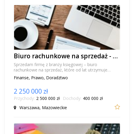
Biuro rachunkowe na sprzedaż - rentowna firma księgowa z pełną księgowością i obsługą podmiotów zagranicznych
Sprzedam firmę z branży księgowej – biuro
rachunkowe na sprzedaż, które od lat utrzymuje
długoterminową rentowność wyższą od średniej w
Finanse, Prawo, Doradztwo
branży. To...
2 250 000 zł
Przychody:
2 500 000 zł
Dochody:
400 000 zł
Warszawa, Mazowieckie