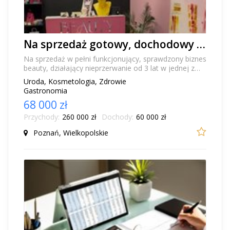
Na sprzedaż gotowy, dochodowy salon beauty - Poznań, Jeżyce
Na sprzedaż w pełni funkcjonujący, sprawdzony biznes
beauty, działający nieprzerwanie od 3 lat w jednej z
najlepszych i najbardziej stabilnych loka...
Uroda, Kosmetologia, Zdrowie
Gastronomia
68 000 zł
Przychody:
260 000 zł
Dochody:
60 000 zł
Poznań, Wielkopolskie