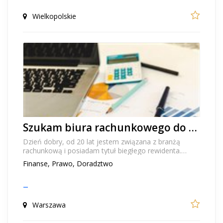
Wielkopolskie
Szukam biura rachunkowego do przejęcia - zakup lub spokojnie przeprowadzona sukcesja
Dzień dobry, od 20 lat jestem związana z branżą
rachunkową i posiadam tytuł biegłego rewidenta.
Poszukuję biura rachunkowego do przejęcia –
Finanse, Prawo, Doradztwo
zarówno...
–
Warszawa