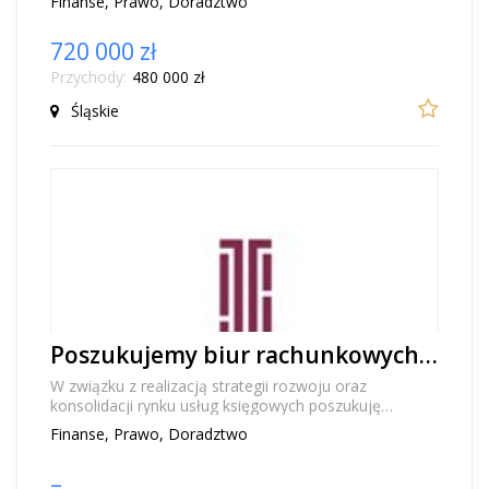
Finanse, Prawo, Doradztwo
720 000 zł
Przychody:
480 000 zł
Śląskie
Poszukujemy biur rachunkowych do przejęcia
W związku z realizacją strategii rozwoju oraz
konsolidacji rynku usług księgowych poszukuję
podmiotów zainteresowanych transakcją w modelu
Finanse, Prawo, Doradztwo
sprzedaż...
–