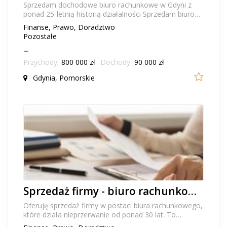
Sprzedam dochodowe biuro rachunkowe w Gdyni z
ponad 25-letnią historią działalności Sprzedam biuro
rachunkowe na sprzedaż działające nieprzerwanie...
Finanse, Prawo, Doradztwo
Pozostałe
–
Przychody:
800 000 zł
Dochody:
90 000 zł
Gdynia, Pomorskie
Sprzedaż firmy - biuro rachunkowe na sprzedaż z 30-letnią historią i własnym lokalem
Oferuję sprzedaż firmy w postaci biura rachunkowego,
które działa nieprzerwanie od ponad 30 lat. To
stabilny, rozpoznawalny i w pełni operacyjny bi...