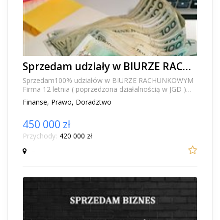
Sprzedam udziały w BIURZE RACHUNKOWYM
Sprzedam100% udziałów w BIURZE RACHUNKOWYM
Firma 12 letnia ( poprzedzona działalnością w JGD )
Stabilna baza klientów • oprogramowanie: InsER...
Finanse, Prawo, Doradztwo
450 000 zł
Przychody:
420 000 zł
–