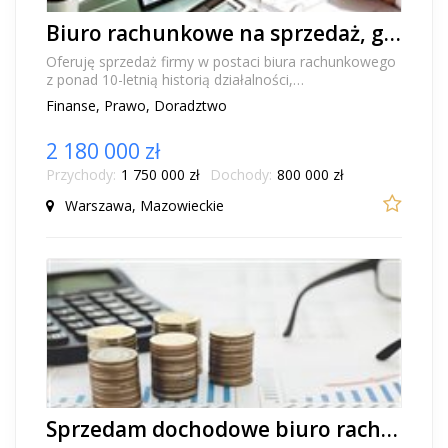
Biuro rachunkowe na sprzedaż, gotowa firma z 10-letnią historią w Warszawie na Mokotowie
Oferuję sprzedaż firmy w postaci biura rachunkowego
z ponad 10-letnią historią działalności,
zlokalizowanego na warszawskim Mokotowie. To w
Finanse, Prawo, Doradztwo
pełni f...
2 180 000 zł
Przychody:
1 750 000 zł
Dochody:
800 000 zł
Warszawa, Mazowieckie
Sprzedam dochodowe biuro rachunkowe w Gdyni