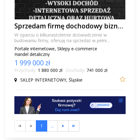
Sprzedam firmę dochodowy biznes sprzedaż internet. PRZYCHÓD 1,8mln/rok
W oparciu o kilkunastoletnie doświadczenie w
budowaniu firmy, oferuję na sprzedaż w pełni
dochodowy i sprawdzony model biznesowy.
Portale internetowe, Sklepy e-commerce
Działalność obejm...
Handel detaliczny
1 999 000 zł
Przychody:
1 880 000 zł
Dochody:
741 000 zł
SKLEP INTERNETOWY, Śląskie
1
...